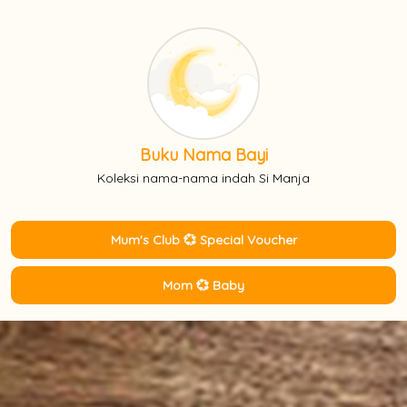
Buku Nama Bayi
Koleksi nama-nama indah Si Manja
Mum's Club 💞 Special Voucher
Mom 💞 Baby